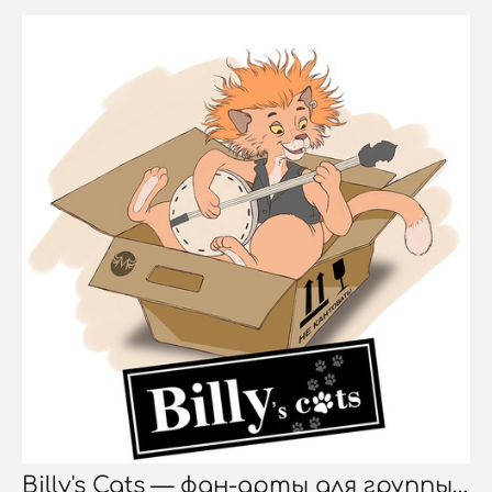
Billy's Cats — фан-арты для группы Billy's Band