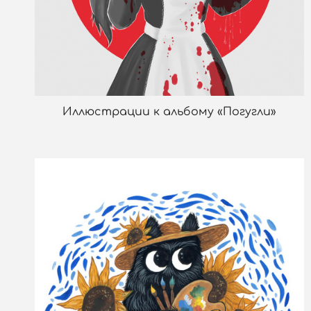
Иллюстрации к альбому «Погугли»